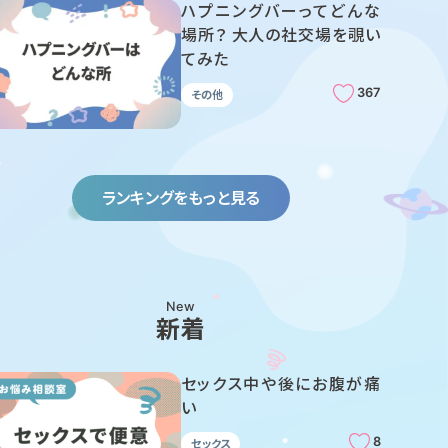
ハプニングバーってどんな
場所？ 大人の社交場を覗い
てみた
367
その他
ランキングをもっと見る
New
新着
セックス中や後にお腹が痛
い
8
セックス