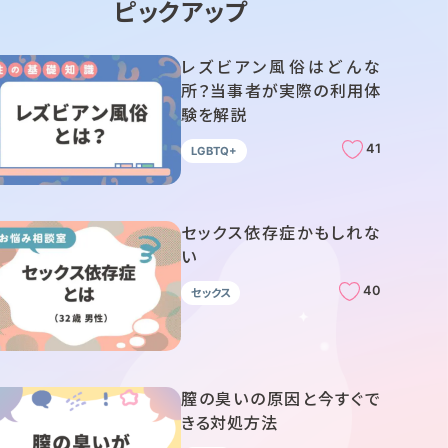
ピックアップ
レズビアン風俗はどんな
所？当事者が実際の利用体
験を解説
41
LGBTQ+
セックス依存症かもしれな
い
40
セックス
膣の臭いの原因と今すぐで
きる対処方法