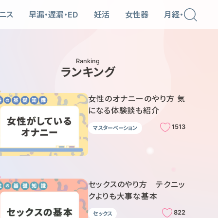
ニス
早漏・遅漏・ED
妊活
女性器
月経・PMS
Ranking
ランキング
女性のオナニーのやり方 気
になる体験談も紹介
1513
マスターベーション
セックスのやり方 テクニッ
クよりも大事な基本
822
セックス