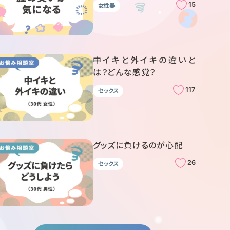
15
女性器
中イキと外イキの違いと
は？どんな感覚？
117
セックス
グッズに負けるのが心配
26
セックス