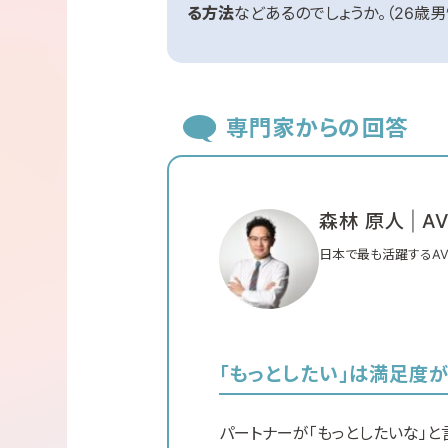
る方法
などあるのでしょうか。（26歳男
専門家からの回答
森林 原人
A
日本で最も活躍するA
難関国立中高一貫男子
経歴を持つ。最近は出
験、研究、考察を通して
注力している。
「もっとしたい」は満足度
パートナーが「もっとしたいな」と