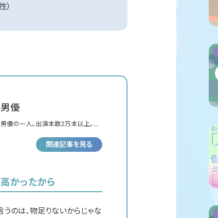
性）
V男優
V男優の一人。出演本数2万本以上。最
校を卒業してAV業界に進んだ異例の
関連記事を見る
演業を減らし、性愛に関わる事象の経
、その本質を再定義、発信することに
が高かったから
言うのは、物足りないからじゃな