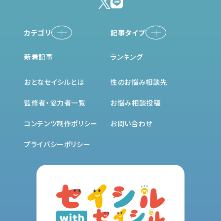
カテゴリ
記事タイプ
セックス
性の基礎知識
新着記事
ランキング
マスターベーション
お悩み相談室
コミュニケーション
インタビュー体験談
おとなセイシルとは
性のお悩み相談先
ペニス
気になる性のはなし
監修者・協力者一覧
お悩み相談投稿
早漏・遅漏・ED
妊活
コンテンツ制作ポリシー
お問い合わせ
女性器
プライバシーポリシー
月経・PMS
膣トレ・骨盤底筋
性感染症
LGBTQ+
その他