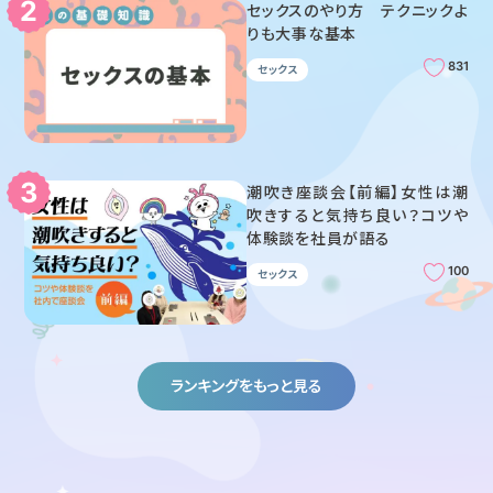
セックスのやり方 テクニックよ
りも大事な基本
831
セックス
潮吹き座談会【前編】女性は潮
吹きすると気持ち良い？コツや
体験談を社員が語る
100
セックス
ランキングをもっと見る