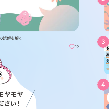
の誤解を解く
10
モヤモヤ
ださい！