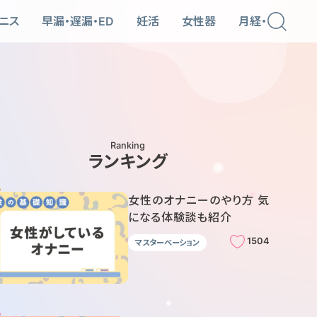
ニス
早漏・遅漏・ED
妊活
女性器
月経・PMS
Ranking
ランキング
女性のオナニーのやり方 気
になる体験談も紹介
1504
マスターベーション