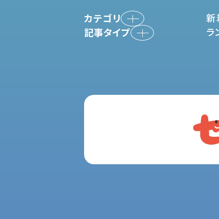
新
カテゴリ
ラ
記事タイプ
セックス
性の基礎知識
マスターベーション
お悩み相談室
コミュニケーション
インタビュー体験談
ペニス
気になる性のはなし
早漏・遅漏・ED
妊活
女性器
月経・PMS
膣トレ・骨盤底筋
性感染症
LGBTQ+
その他