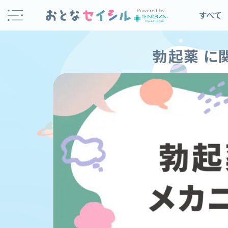
Skip
すべて
to
content
勃起薬
に