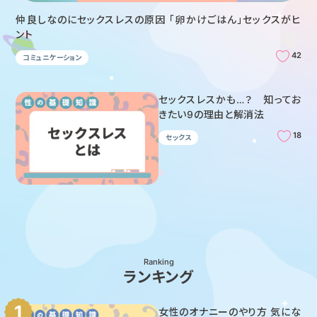
仲良しなのにセックスレスの原因 「卵かけごはん」セックスがヒ
ント
42
コミュニケーション
セックスレスかも…？ 知ってお
きたい9の理由と解消法
18
セックス
Ranking
ランキング
女性のオナニーのやり方 気にな