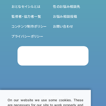
カテゴリ
記事タイプ
セックス
性の基礎知識
新着記事
ランキング
マスターベーション
お悩み相談室
コミュニケーション
インタビュー体験談
おとなセイシルとは
性のお悩み相談先
ペニス
気になる性のはなし
監修者・協力者一覧
お悩み相談投稿
早漏・遅漏・ED
妊活
コンテンツ制作ポリシー
お問い合わせ
女性器
プライバシーポリシー
月経・PMS
膣トレ・骨盤底筋
性感染症
LGBTQ+
その他
On our website we use some cookies. These
are necessary for our site to work properly and