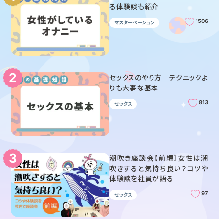
る体験談も紹介
1506
マスターベーション
セックスのやり方 テクニックよ
りも大事な基本
813
セックス
潮吹き座談会【前編】女性は潮
吹きすると気持ち良い？コツや
体験談を社員が語る
97
セックス